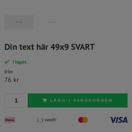
Din text här 49x9 SVART
I lager.
0 kr
76 kr
LÄGG I VARUKORGEN