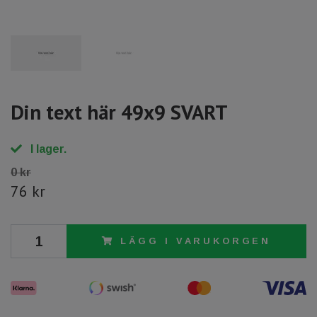
Din text här 49x9 SVART
I lager.
0 kr
76 kr
LÄGG I VARUKORGEN