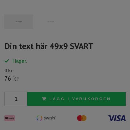
Din text här 49x9 SVART
I lager.
0 kr
76 kr
LÄGG I VARUKORGEN