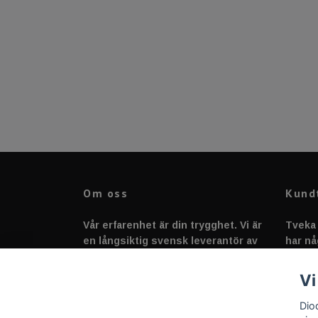
Om oss
Kund
Vår erfarenhet är din trygghet. Vi är
Tveka 
en långsiktig svensk leverantör av
har nå
fordonstillbehör &
svarar
fordonsbelysning sedan 2020.
Vi
Dio