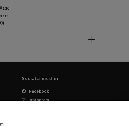
BÄCK
enze
0)
Sociala medier
Facebook
Instagram
Twitter
YouTube
om
Tiktok