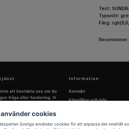
Text: SUND
Typsnitt: gr
Färg: rgb(0,0,
Recensioner
tjänst
Information
inte att kontakta oss om du
Kontakt
gon fråga eller fundering. Vi
Köpvillkor och info
 alltid så snabbt vi kan!
Canbus - Ljusövervakning
 använder cookies
Fakta om Dioder
dexperten Sverige använder cookies för att anpassa det innehåll s
Applicering av Dekal