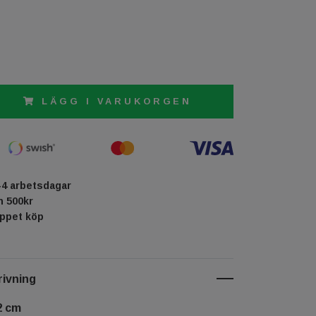
LÄGG I VARUKORGEN
-4 arbetsdagar
ån 500kr
öppet köp
ivning
2 cm