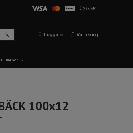
Logga in
Varukorg
Tillbehör
BÄCK 100x12
T