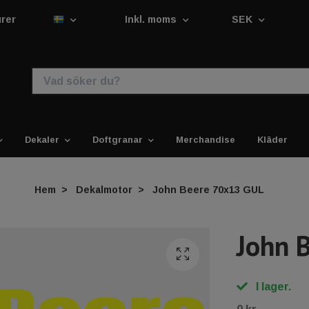
urer
Inkl. moms
SEK
Dekaler
Doftgranar
Merchandise
Kläder
Hem
Dekalmotor
John Beere 70x13 GUL
John 
I lager.