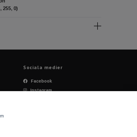
ton
 255, 0)
Sociala medier
Facebook
Instagram
Twitter
YouTube
om
Tiktok