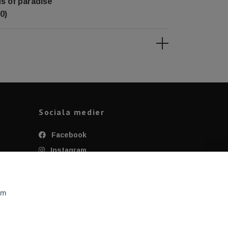
ds of paradise
0)
Sociala medier
Facebook
Instagram
Twitter
YouTube
om
Tiktok