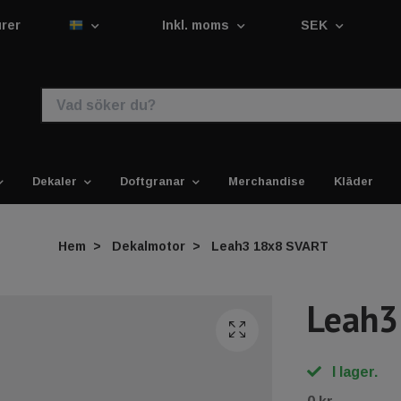
urer
Inkl. moms
SEK
Dekaler
Doftgranar
Merchandise
Kläder
Hem
Dekalmotor
Leah3 18x8 SVART
Leah3
I lager.