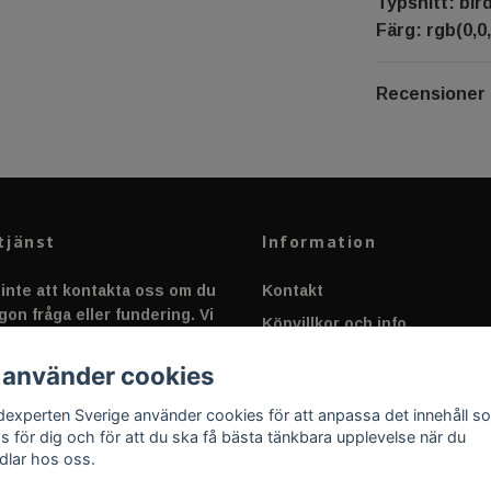
Typsnitt: bir
Färg: rgb(0,0,
Recensioner
tjänst
Information
inte att kontakta oss om du
Kontakt
gon fråga eller fundering. Vi
Köpvillkor och info
 alltid så snabbt vi kan!
Canbus - Ljusövervakning
 använder cookies
Fakta om Dioder
dexperten Sverige använder cookies för att anpassa det innehåll s
Applicering av Dekal
as för dig och för att du ska få bästa tänkbara upplevelse när du
dlar hos oss.