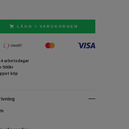
LÄGG I VARUKORGEN
-4 arbetsdagar
ån 500kr
öppet köp
ivning
cm