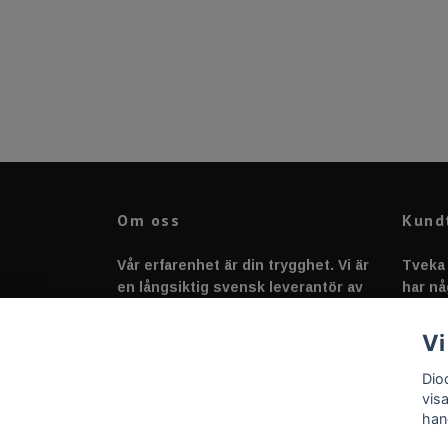
Om oss
Kund
Vår erfarenhet är din trygghet. Vi är
Tveka 
en långsiktig svensk leverantör av
har nå
fordonstillbehör &
svarar
fordonsbelysning sedan 2020.
Vi
Dio
vis
han