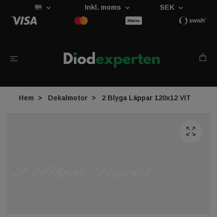
Inkl. moms
SEK
Hem
Dekalmotor
2 Blyga Läppar 120x12 VIT