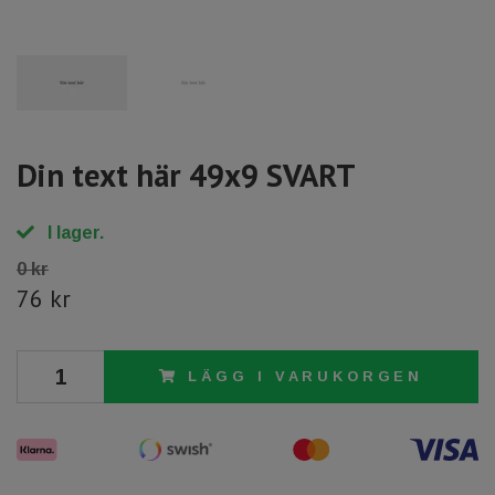
Din text här 49x9 SVART
I lager.
0 kr
76 kr
LÄGG I VARUKORGEN