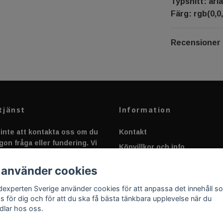
Typsnitt: aria
Färg: rgb(0,0,
Recensioner
tjänst
Information
inte att kontakta oss om du
Kontakt
gon fråga eller fundering. Vi
Köpvillkor och info
 alltid så snabbt vi kan!
Canbus - Ljusövervakning
 använder cookies
Fakta om Dioder
dexperten Sverige använder cookies för att anpassa det innehåll s
Applicering av Dekal
as för dig och för att du ska få bästa tänkbara upplevelse när du
dlar hos oss.