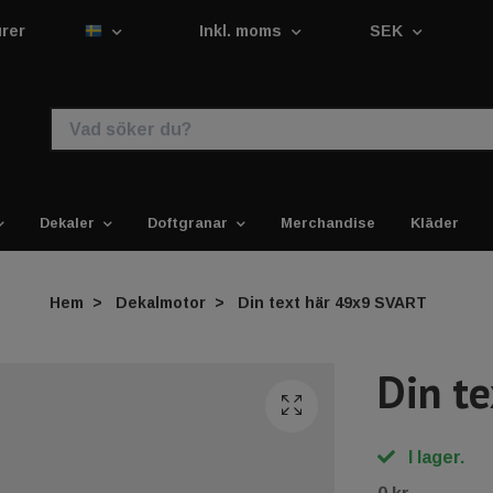
urer
Inkl. moms
SEK
Dekaler
Doftgranar
Merchandise
Kläder
Hem
Dekalmotor
Din text här 49x9 SVART
Din t
I lager.