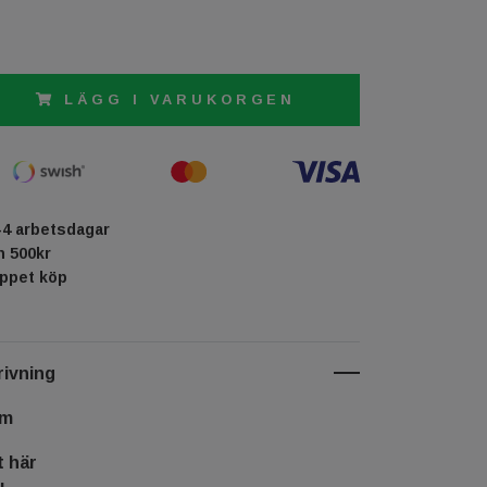
LÄGG I VARUKORGEN
-4 arbetsdagar
ån 500kr
öppet köp
ivning
cm
t här