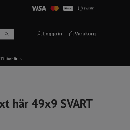
Logga in
Varukorg
Tillbehör
ext här 49x9 SVART