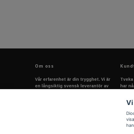
Om oss
Kund
Vår erfarenhet är din trygghet. Vi är
Tveka 
en långsiktig svensk leverantör av
har nå
fordonstillbehör &
svarar
fordonsbelysning sedan 2020.
Vi
Dio
vis
han