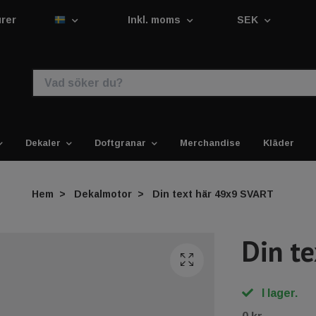
urer
Inkl. moms
SEK
Dekaler
Doftgranar
Merchandise
Kläder
Hem
Dekalmotor
Din text här 49x9 SVART
Din t
I lager.