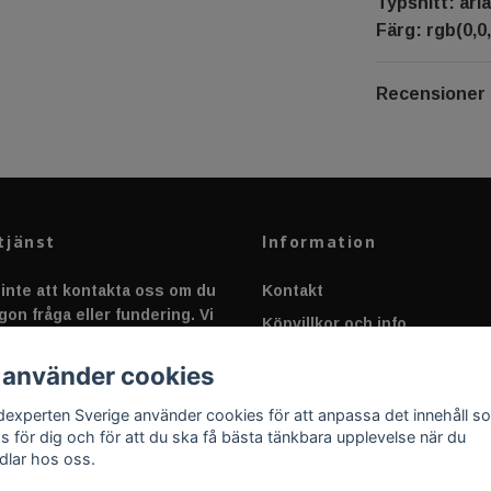
Typsnitt: aria
Färg: rgb(0,0,
Recensioner
tjänst
Information
inte att kontakta oss om du
Kontakt
gon fråga eller fundering. Vi
Köpvillkor och info
 alltid så snabbt vi kan!
Canbus - Ljusövervakning
 använder cookies
Fakta om Dioder
dexperten Sverige använder cookies för att anpassa det innehåll s
Applicering av Dekal
as för dig och för att du ska få bästa tänkbara upplevelse när du
dlar hos oss.