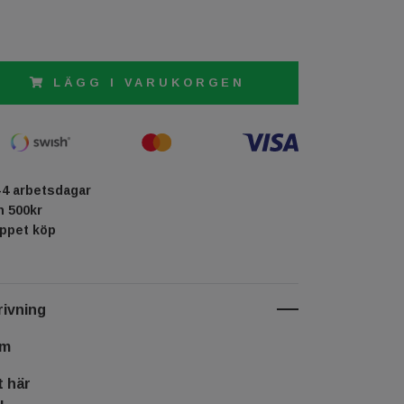
LÄGG I VARUKORGEN
-4 arbetsdagar
ån 500kr
öppet köp
ivning
cm
t här