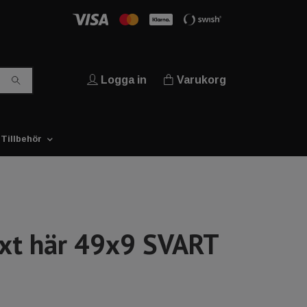
Logga in
Varukorg
Tillbehör
ext här 49x9 SVART