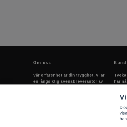
Om oss
Kund
Vår erfarenhet är din trygghet. Vi är
Tveka 
en långsiktig svensk leverantör av
har nå
fordonstillbehör &
svarar
fordonsbelysning sedan 2020.
Vi
Dio
vis
han