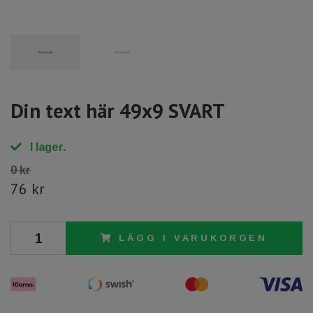
Din text här 49x9 SVART
I lager.
0 kr
76 kr
LÄGG I VARUKORGEN