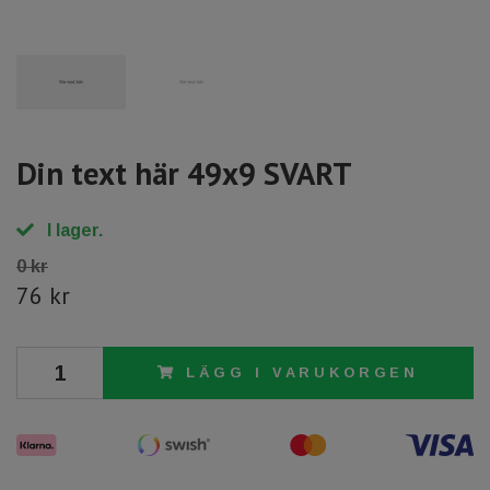
Din text här 49x9 SVART
I lager.
0 kr
76 kr
LÄGG I VARUKORGEN