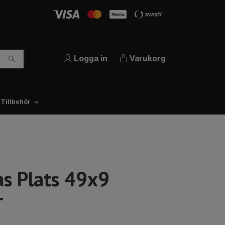
Logga in
Varukorg
Tillbehör
as Plats 49x9
T