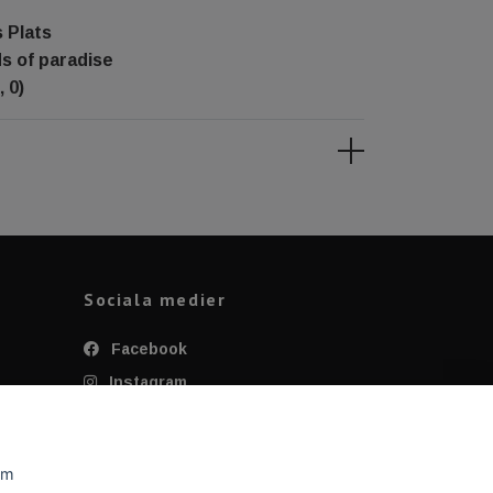
 Plats
ds of paradise
, 0)
Sociala medier
Facebook
Instagram
Twitter
YouTube
om
Tiktok