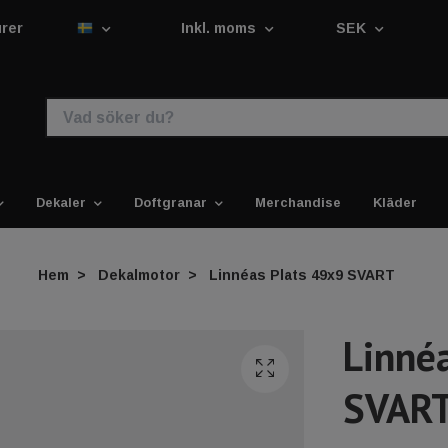
urer
Inkl. moms
SEK
Dekaler
Doftgranar
Merchandise
Kläder
Hem
Dekalmotor
Linnéas Plats 49x9 SVART
Linné
SVAR