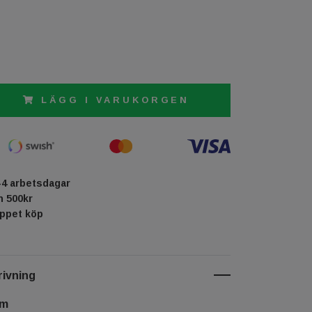
LÄGG I VARUKORGEN
-4 arbetsdagar
ån 500kr
öppet köp
ivning
cm