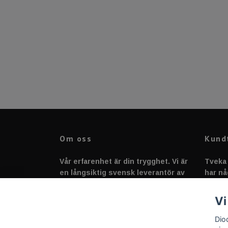
Om oss
Kund
Vår erfarenhet är din trygghet. Vi är
Tveka 
en långsiktig svensk leverantör av
har nå
fordonstillbehör &
svarar
fordonsbelysning sedan 2020.
Vi
Dio