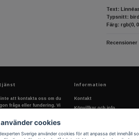
Text: Linnéas
Typsnitt: bir
Färg: rgb(0, 0
Recensioner
tjänst
Information
inte att kontakta oss om du
Kontakt
gon fråga eller fundering. Vi
Köpvillkor och info
 alltid så snabbt vi kan!
Canbus - Ljusövervakning
 använder cookies
Fakta om Dioder
dexperten Sverige använder cookies för att anpassa det innehåll s
Applicering av Dekal