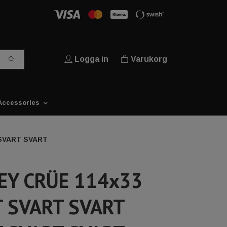
Logga in
Varukorg
Accessories
SVART SVART
EY CRÜE 114x33
 SVART SVART