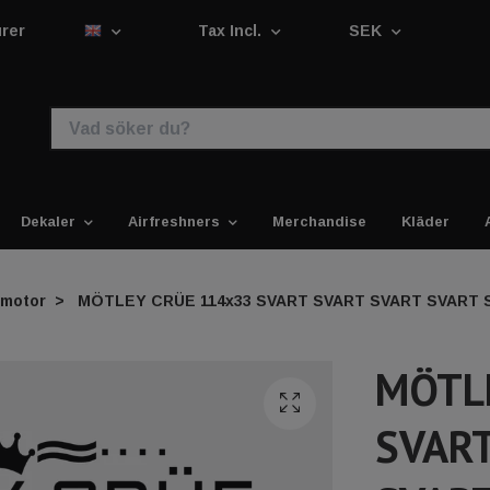
urer
Tax Incl.
SEK
Dekaler
Airfreshners
Merchandise
Kläder
lmotor
MÖTLEY CRÜE 114x33 SVART SVART SVART SVART 
MÖTL
SVART