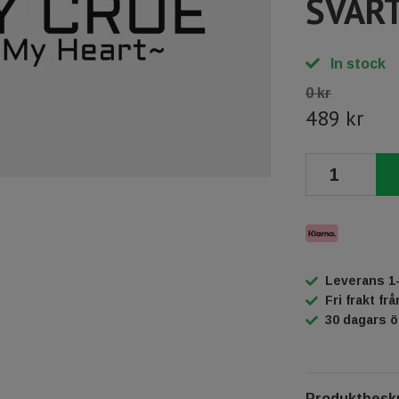
SVART
In stock
0 kr
489 kr
Leverans 1
Fri frakt fr
30 dagars 
Produktbeskr