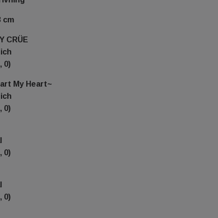
3 cm
EY CRÜE
rich
, 0)
tart My Heart~
rich
, 0)
l
, 0)
l
, 0)