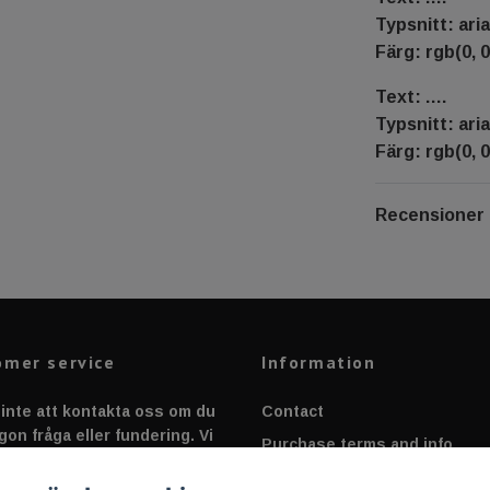
Typsnitt: aria
Färg: rgb(0, 0
Text: .…
Typsnitt: aria
Färg: rgb(0, 0
Recensioner
omer service
Information
inte att kontakta oss om du
Contact
gon fråga eller fundering. Vi
Purchase terms and info
 alltid så snabbt vi kan!
Canbus - Ljusövervakning