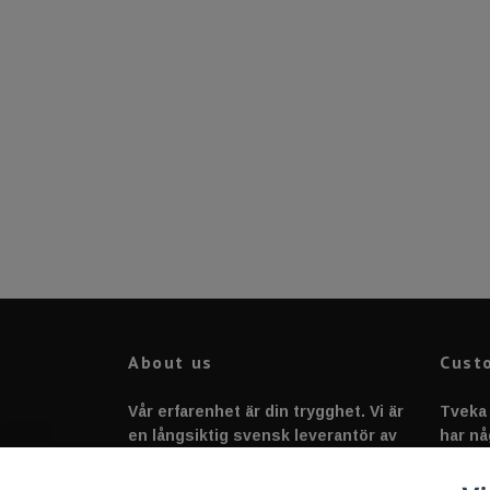
About us
Cust
Vår erfarenhet är din trygghet. Vi är
Tveka 
en långsiktig svensk leverantör av
har nå
fordonstillbehör &
svarar
fordonsbelysning sedan 2020.