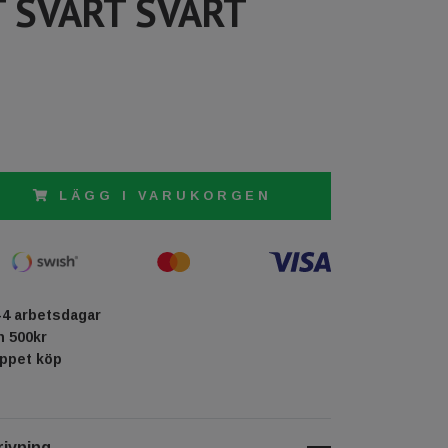
 SVART SVART
LÄGG I VARUKORGEN
-4 arbetsdagar
ån 500kr
öppet köp
ivning